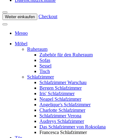
Datenschutzrichtlinie
Checkout
Weiter einkaufen
Меню
Möbel
Ruheraum
Zubehör für den Ruheraum
Sofas
Sessel
Tisch
Schlafzimmer
Schlafzimmer Warschau
Bergen Schlafzimmer
Iris' Schlafzimmer
Neapel Schlafzimmer
Angelique's Schlafzimmer
Charlotte Schlafzimmer
Schlafzimmer Verona
Audreys Schlafzimmer
Das Schlafzimmer von Roksolana
Francesca Schlafzimmer
Tür