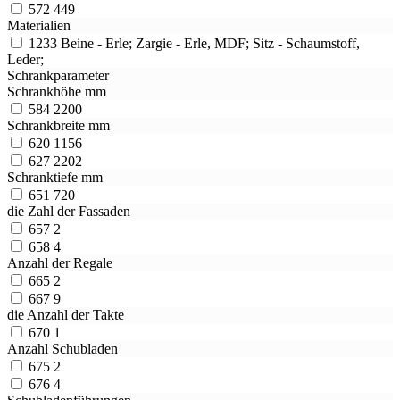
572
449
Materialien
1233
Beine - Erle; Zargie - Erle, MDF; Sitz - Schaumstoff,
Leder;
Schrankparameter
Schrankhöhe mm
584
2200
Schrankbreite mm
620
1156
627
2202
Schranktiefe mm
651
720
die Zahl der Fassaden
657
2
658
4
Anzahl der Regale
665
2
667
9
die Anzahl der Takte
670
1
Anzahl Schubladen
675
2
676
4