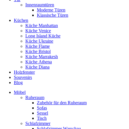
Innenraumtüren
Moderne Türen
Klassische Türen
Küchen
Küche Manhattan
Küche Venice
Long Island Küche
Küche Ukraine
Küche Flame
Küche Bristol
Küche Marrakesh
Küche Athena
Küche Diana
Holzfenster
Souvenirs
Blog
Möbel
Ruheraum
Zubehör für den Ruheraum
Sofas
Sessel
Tisch
Schlafzimmer
Schlafzimmer Warschau