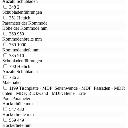
Anzahl Schubladen
348
2
Schubladenführungen
351
Hettich
Parameter der Kommode
Höhe der Kommode mm
360
950
Kommodenbreite mm
369
1000
Kommodentiefe mm
385
510
Schubladenführungen
790
Hettich
Anzahl Schubladen
786
3
Materialien
1199
Tischplatte - MDF; Seitenwände - MDF; Fassaden - MDF;
unten - MDF; Rückwand - MDF; Beine - Erle
Pouf-Parameter
Hockerhöhe mm
547
430
Hockerbreite mm
559
449
Hockertiefe mm