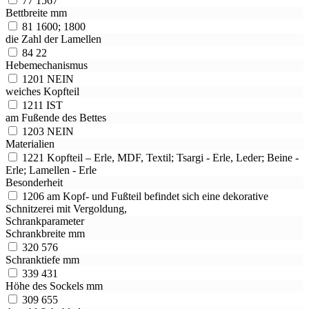
77
1567
Bettbreite mm
81
1600; 1800
die Zahl der Lamellen
84
22
Hebemechanismus
1201
NEIN
weiches Kopfteil
1211
IST
am Fußende des Bettes
1203
NEIN
Materialien
1221
Kopfteil – Erle, MDF, Textil; Tsargi - Erle, Leder; Beine -
Erle; Lamellen - Erle
Besonderheit
1206
am Kopf- und Fußteil befindet sich eine dekorative
Schnitzerei mit Vergoldung,
Schrankparameter
Schrankbreite mm
320
576
Schranktiefe mm
339
431
Höhe des Sockels mm
309
655