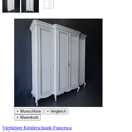
+ Wunschliste
+ Vergleich
+ Warenkorb
Viertüriger Kleiderschrank Francesca