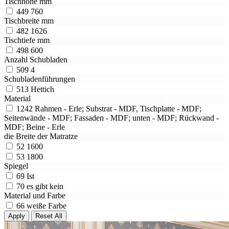
Tischhöhe mm
449
760
Tischbreite mm
482
1626
Tischtiefe mm
498
600
Anzahl Schubladen
509
4
Schubladenführungen
513
Hettich
Material
1242
Rahmen - Erle; Substrat - MDF, Tischplatte - MDF;
Seitenwände - MDF; Fassaden - MDF; unten - MDF; Rückwand -
MDF; Beine - Erle
die Breite der Matratze
52
1600
53
1800
Spiegel
69
Ist
70
es gibt kein
Material und Farbe
66
weiße Farbe