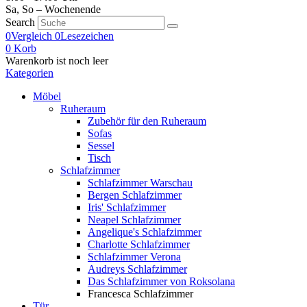
Sa, So – Wochenende
Search
0
Vergleich
0
Lesezeichen
0
Korb
Warenkorb ist noch leer
Kategorien
Möbel
Ruheraum
Zubehör für den Ruheraum
Sofas
Sessel
Tisch
Schlafzimmer
Schlafzimmer Warschau
Bergen Schlafzimmer
Iris' Schlafzimmer
Neapel Schlafzimmer
Angelique's Schlafzimmer
Charlotte Schlafzimmer
Schlafzimmer Verona
Audreys Schlafzimmer
Das Schlafzimmer von Roksolana
Francesca Schlafzimmer
Tür