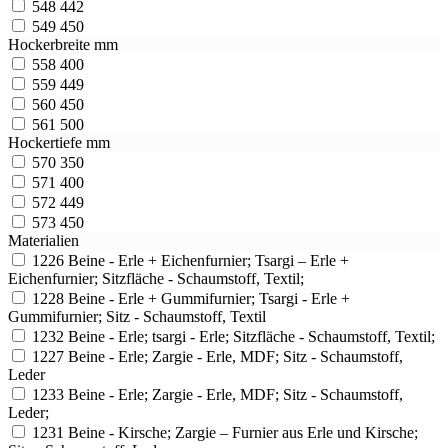
548
442
549
450
Hockerbreite mm
558
400
559
449
560
450
561
500
Hockertiefe mm
570
350
571
400
572
449
573
450
Materialien
1226
Beine - Erle + Eichenfurnier; Tsargi – Erle +
Eichenfurnier; Sitzfläche - Schaumstoff, Textil;
1228
Beine - Erle + Gummifurnier; Tsargi - Erle +
Gummifurnier; Sitz - Schaumstoff, Textil
1232
Beine - Erle; tsargi - Erle; Sitzfläche - Schaumstoff, Textil;
1227
Beine - Erle; Zargie - Erle, MDF; Sitz - Schaumstoff,
Leder
1233
Beine - Erle; Zargie - Erle, MDF; Sitz - Schaumstoff,
Leder;
1231
Beine - Kirsche; Zargie – Furnier aus Erle und Kirsche;