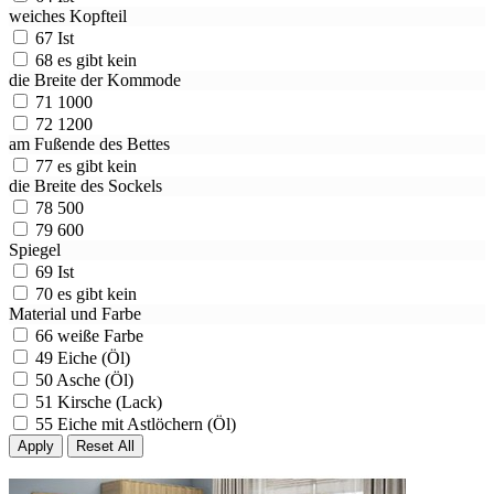
weiches Kopfteil
67
Ist
68
es gibt kein
die Breite der Kommode
71
1000
72
1200
am Fußende des Bettes
77
es gibt kein
die Breite des Sockels
78
500
79
600
Spiegel
69
Ist
70
es gibt kein
Material und Farbe
66
weiße Farbe
49
Eiche (Öl)
50
Asche (Öl)
51
Kirsche (Lack)
55
Eiche mit Astlöchern (Öl)