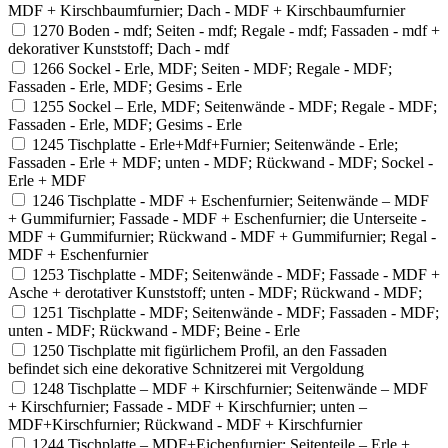
MDF + Kirschbaumfurnier; Dach - MDF + Kirschbaumfurnier
1270
Boden - mdf; Seiten - mdf; Regale - mdf; Fassaden - mdf +
dekorativer Kunststoff; Dach - mdf
1266
Sockel - Erle, MDF; Seiten - MDF; Regale - MDF;
Fassaden - Erle, MDF; Gesims - Erle
1255
Sockel – Erle, MDF; Seitenwände - MDF; Regale - MDF;
Fassaden - Erle, MDF; Gesims - Erle
1245
Tischplatte - Erle+Mdf+Furnier; Seitenwände - Erle;
Fassaden - Erle + MDF; unten - MDF; Rückwand - MDF; Sockel -
Erle + MDF
1246
Tischplatte - MDF + Eschenfurnier; Seitenwände – MDF
+ Gummifurnier; Fassade - MDF + Eschenfurnier; die Unterseite -
MDF + Gummifurnier; Rückwand - MDF + Gummifurnier; Regal -
MDF + Eschenfurnier
1253
Tischplatte - MDF; Seitenwände - MDF; Fassade - MDF +
Asche + derotativer Kunststoff; unten - MDF; Rückwand - MDF;
1251
Tischplatte - MDF; Seitenwände - MDF; Fassaden - MDF;
unten - MDF; Rückwand - MDF; Beine - Erle
1250
Tischplatte mit figürlichem Profil, an den Fassaden
befindet sich eine dekorative Schnitzerei mit Vergoldung
1248
Tischplatte – MDF + Kirschfurnier; Seitenwände – MDF
+ Kirschfurnier; Fassade - MDF + Kirschfurnier; unten –
MDF+Kirschfurnier; Rückwand - MDF + Kirschfurnier
1244
Tischplatte – MDF+Eichenfurnier; Seitenteile – Erle +