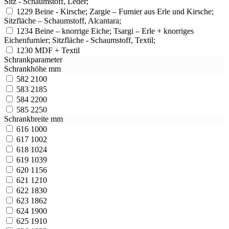
Sitz - Schaumstoff, Leder;
1229
Beine - Kirsche; Zargie – Furnier aus Erle und Kirsche;
Sitzfläche – Schaumstoff, Alcantara;
1234
Beine – knorrige Eiche; Tsargi – Erle + knorriges
Eichenfurnier; Sitzfläche - Schaumstoff, Textil;
1230
MDF + Textil
Schrankparameter
Schrankhöhe mm
582
2100
583
2185
584
2200
585
2250
Schrankbreite mm
616
1000
617
1002
618
1024
619
1039
620
1156
621
1210
622
1830
623
1862
624
1900
625
1910