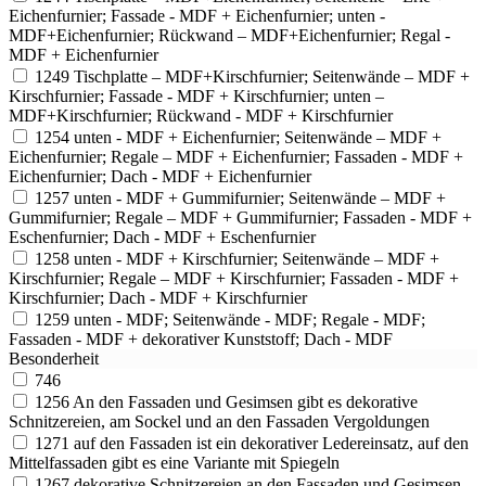
Eichenfurnier; Fassade - MDF + Eichenfurnier; unten -
MDF+Eichenfurnier; Rückwand – MDF+Eichenfurnier; Regal -
MDF + Eichenfurnier
1249
Tischplatte – MDF+Kirschfurnier; Seitenwände – MDF +
Kirschfurnier; Fassade - MDF + Kirschfurnier; unten –
MDF+Kirschfurnier; Rückwand - MDF + Kirschfurnier
1254
unten - MDF + Eichenfurnier; Seitenwände – MDF +
Eichenfurnier; Regale – MDF + Eichenfurnier; Fassaden - MDF +
Eichenfurnier; Dach - MDF + Eichenfurnier
1257
unten - MDF + Gummifurnier; Seitenwände – MDF +
Gummifurnier; Regale – MDF + Gummifurnier; Fassaden - MDF +
Eschenfurnier; Dach - MDF + Eschenfurnier
1258
unten - MDF + Kirschfurnier; Seitenwände – MDF +
Kirschfurnier; Regale – MDF + Kirschfurnier; Fassaden - MDF +
Kirschfurnier; Dach - MDF + Kirschfurnier
1259
unten - MDF; Seitenwände - MDF; Regale - MDF;
Fassaden - MDF + dekorativer Kunststoff; Dach - MDF
Besonderheit
746
1256
An den Fassaden und Gesimsen gibt es dekorative
Schnitzereien, am Sockel und an den Fassaden Vergoldungen
1271
auf den Fassaden ist ein dekorativer Ledereinsatz, auf den
Mittelfassaden gibt es eine Variante mit Spiegeln
1267
dekorative Schnitzereien an den Fassaden und Gesimsen,