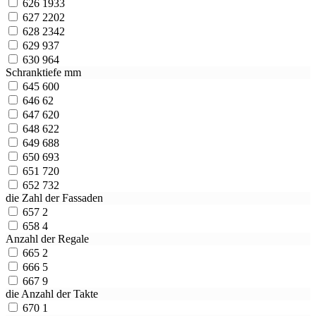
626
1933
627
2202
628
2342
629
937
630
964
Schranktiefe mm
645
600
646
62
647
620
648
622
649
688
650
693
651
720
652
732
die Zahl der Fassaden
657
2
658
4
Anzahl der Regale
665
2
666
5
667
9
die Anzahl der Takte
670
1