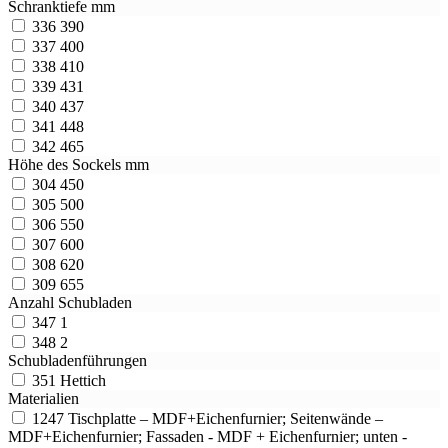
Schranktiefe mm
336
390
337
400
338
410
339
431
340
437
341
448
342
465
Höhe des Sockels mm
304
450
305
500
306
550
307
600
308
620
309
655
Anzahl Schubladen
347
1
348
2
Schubladenführungen
351
Hettich
Materialien
1247
Tischplatte – MDF+Eichenfurnier; Seitenwände –
MDF+Eichenfurnier; Fassaden - MDF + Eichenfurnier; unten -