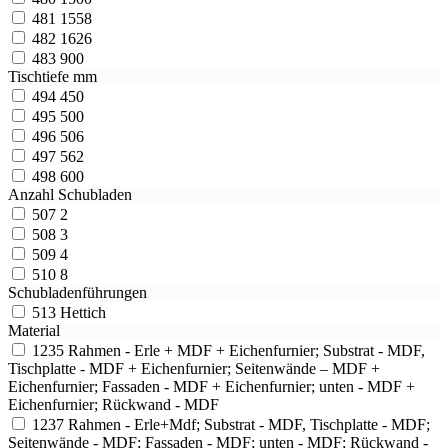
481
1558
482
1626
483
900
Tischtiefe mm
494
450
495
500
496
506
497
562
498
600
Anzahl Schubladen
507
2
508
3
509
4
510
8
Schubladenführungen
513
Hettich
Material
1235
Rahmen - Erle + MDF + Eichenfurnier; Substrat - MDF,
Tischplatte - MDF + Eichenfurnier; Seitenwände – MDF +
Eichenfurnier; Fassaden - MDF + Eichenfurnier; unten - MDF +
Eichenfurnier; Rückwand - MDF
1237
Rahmen - Erle+Mdf; Substrat - MDF, Tischplatte - MDF;
Seitenwände - MDF; Fassaden - MDF; unten - MDF; Rückwand -