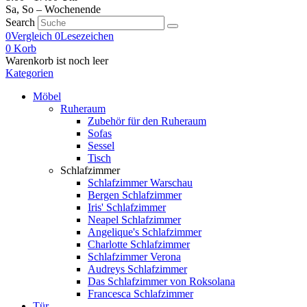
Sa, So – Wochenende
Search
0
Vergleich
0
Lesezeichen
0
Korb
Warenkorb ist noch leer
Kategorien
Möbel
Ruheraum
Zubehör für den Ruheraum
Sofas
Sessel
Tisch
Schlafzimmer
Schlafzimmer Warschau
Bergen Schlafzimmer
Iris' Schlafzimmer
Neapel Schlafzimmer
Angelique's Schlafzimmer
Charlotte Schlafzimmer
Schlafzimmer Verona
Audreys Schlafzimmer
Das Schlafzimmer von Roksolana
Francesca Schlafzimmer
Tür