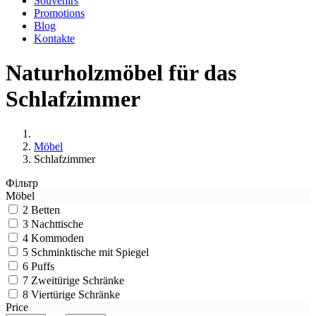
Souvenirs
Promotions
Blog
Kontakte
Naturholzmöbel für das
Schlafzimmer
Möbel
Schlafzimmer
Фільтр
Möbel
2
Betten
3
Nachttische
4
Kommoden
5
Schminktische mit Spiegel
6
Puffs
7
Zweitürige Schränke
8
Viertürige Schränke
Price