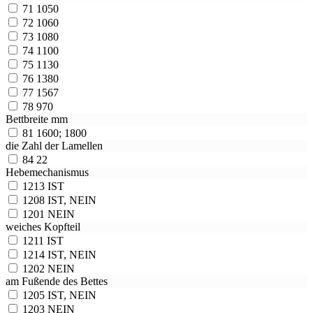
71
1050
72
1060
73
1080
74
1100
75
1130
76
1380
77
1567
78
970
Bettbreite mm
81
1600; 1800
die Zahl der Lamellen
84
22
Hebemechanismus
1213
IST
1208
IST, NEIN
1201
NEIN
weiches Kopfteil
1211
IST
1214
IST, NEIN
1202
NEIN
am Fußende des Bettes
1205
IST, NEIN
1203
NEIN