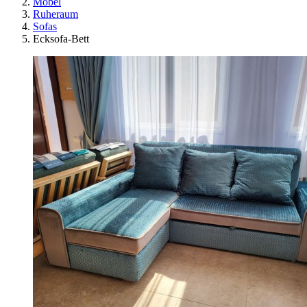
Möbel
Ruheraum
Sofas
Ecksofa-Bett