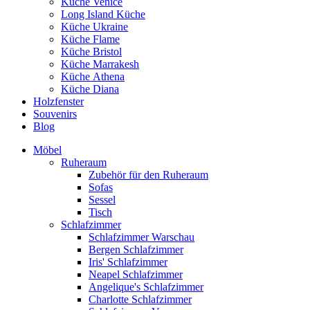
Küche Venice
Long Island Küche
Küche Ukraine
Küche Flame
Küche Bristol
Küche Marrakesh
Küche Athena
Küche Diana
Holzfenster
Souvenirs
Blog
Möbel
Ruheraum
Zubehör für den Ruheraum
Sofas
Sessel
Tisch
Schlafzimmer
Schlafzimmer Warschau
Bergen Schlafzimmer
Iris' Schlafzimmer
Neapel Schlafzimmer
Angelique's Schlafzimmer
Charlotte Schlafzimmer