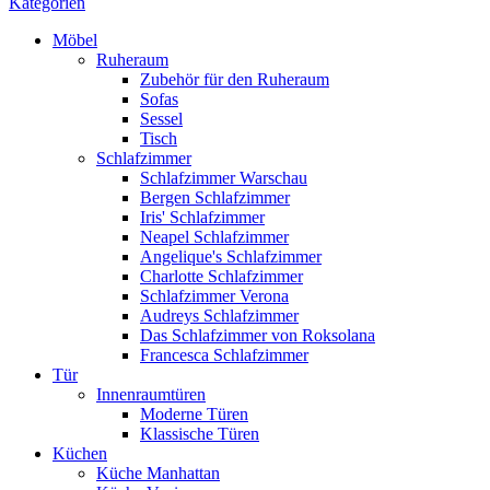
Kategorien
Möbel
Ruheraum
Zubehör für den Ruheraum
Sofas
Sessel
Tisch
Schlafzimmer
Schlafzimmer Warschau
Bergen Schlafzimmer
Iris' Schlafzimmer
Neapel Schlafzimmer
Angelique's Schlafzimmer
Charlotte Schlafzimmer
Schlafzimmer Verona
Audreys Schlafzimmer
Das Schlafzimmer von Roksolana
Francesca Schlafzimmer
Tür
Innenraumtüren
Moderne Türen
Klassische Türen
Küchen
Küche Manhattan