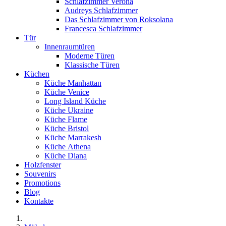
Schlafzimmer Verona
Audreys Schlafzimmer
Das Schlafzimmer von Roksolana
Francesca Schlafzimmer
Tür
Innenraumtüren
Moderne Türen
Klassische Türen
Küchen
Küche Manhattan
Küche Venice
Long Island Küche
Küche Ukraine
Küche Flame
Küche Bristol
Küche Marrakesh
Küche Athena
Küche Diana
Holzfenster
Souvenirs
Promotions
Blog
Kontakte