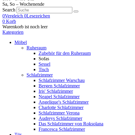
Sa, So – Wochenende
Search
0
Vergleich
0
Lesezeichen
0
Korb
Warenkorb ist noch leer
Kategorien
Möbel
Ruheraum
Zubehör für den Ruheraum
Sofas
Sessel
Tisch
Schlafzimmer
Schlafzimmer Warschau
Bergen Schlafzimmer
Iris' Schlafzimmer
Neapel Schlafzimmer
Angelique's Schlafzimmer
Charlotte Schlafzimmer
Schlafzimmer Verona
Audreys Schlafzimmer
Das Schlafzimmer von Roksolana
Francesca Schlafzimmer
Tür