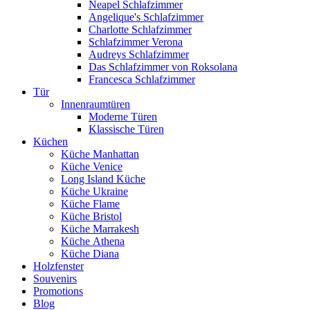
Neapel Schlafzimmer
Angelique's Schlafzimmer
Charlotte Schlafzimmer
Schlafzimmer Verona
Audreys Schlafzimmer
Das Schlafzimmer von Roksolana
Francesca Schlafzimmer
Tür
Innenraumtüren
Moderne Türen
Klassische Türen
Küchen
Küche Manhattan
Küche Venice
Long Island Küche
Küche Ukraine
Küche Flame
Küche Bristol
Küche Marrakesh
Küche Athena
Küche Diana
Holzfenster
Souvenirs
Promotions
Blog