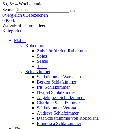
Sa, So – Wochenende
Search
0
Vergleich
0
Lesezeichen
0
Korb
Warenkorb ist noch leer
Kategorien
Möbel
Ruheraum
Zubehör für den Ruheraum
Sofas
Sessel
Tisch
Schlafzimmer
Schlafzimmer Warschau
Bergen Schlafzimmer
Iris' Schlafzimmer
Neapel Schlafzimmer
Angelique's Schlafzimmer
Charlotte Schlafzimmer
Schlafzimmer Verona
Audreys Schlafzimmer
Das Schlafzimmer von Roksolana
Francesca Schlafzimmer
Tür