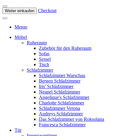
Checkout
Weiter einkaufen
Меню
Möbel
Ruheraum
Zubehör für den Ruheraum
Sofas
Sessel
Tisch
Schlafzimmer
Schlafzimmer Warschau
Bergen Schlafzimmer
Iris' Schlafzimmer
Neapel Schlafzimmer
Angelique's Schlafzimmer
Charlotte Schlafzimmer
Schlafzimmer Verona
Audreys Schlafzimmer
Das Schlafzimmer von Roksolana
Francesca Schlafzimmer
Tür
Innenraumtüren