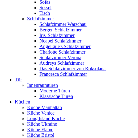
Sofas
Sessel
Tisch
Schlafzimmer
Schlafzimmer Warschau
Bergen Schlafzimmer
Iris' Schlafzimmer
Neapel Schlafzimmer
Angelique's Schlafzimmer
Charlotte Schlafzimmer
Schlafzimmer Verona
Audreys Schlafzimmer
Das Schlafzimmer von Roksolana
Francesca Schlafzimmer
Tür
Innenraumtüren
Moderne Türen
Klassische Türen
Küchen
Küche Manhattan
Küche Venice
Long Island Küche
Küche Ukraine
Küche Flame
Küche Bristol