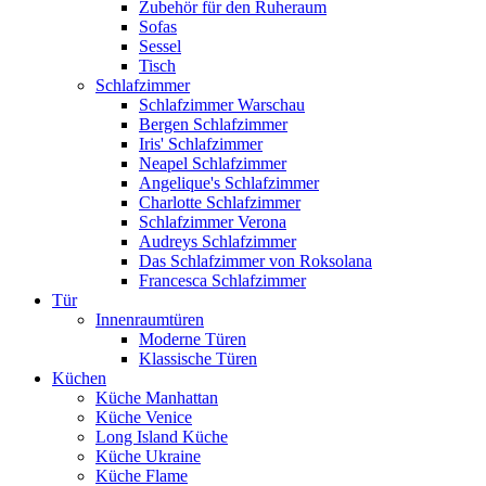
Zubehör für den Ruheraum
Sofas
Sessel
Tisch
Schlafzimmer
Schlafzimmer Warschau
Bergen Schlafzimmer
Iris' Schlafzimmer
Neapel Schlafzimmer
Angelique's Schlafzimmer
Charlotte Schlafzimmer
Schlafzimmer Verona
Audreys Schlafzimmer
Das Schlafzimmer von Roksolana
Francesca Schlafzimmer
Tür
Innenraumtüren
Moderne Türen
Klassische Türen
Küchen
Küche Manhattan
Küche Venice
Long Island Küche
Küche Ukraine
Küche Flame