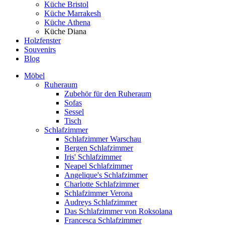
Küche Bristol
Küche Marrakesh
Küche Athena
Küche Diana
Holzfenster
Souvenirs
Blog
Möbel
Ruheraum
Zubehör für den Ruheraum
Sofas
Sessel
Tisch
Schlafzimmer
Schlafzimmer Warschau
Bergen Schlafzimmer
Iris' Schlafzimmer
Neapel Schlafzimmer
Angelique's Schlafzimmer
Charlotte Schlafzimmer
Schlafzimmer Verona
Audreys Schlafzimmer
Das Schlafzimmer von Roksolana
Francesca Schlafzimmer